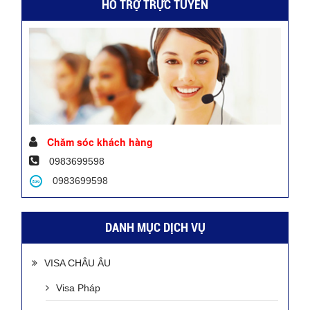
HỖ TRỢ TRỰC TUYẾN
Chăm sóc khách hàng
0983699598
0983699598
DANH MỤC DỊCH VỤ
VISA CHÂU ÂU
Visa Pháp