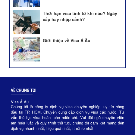
Thời hạn visa tính từ khi nào? Ngày
cấp hay nhập cảnh?
Giới thiệu về Visa Á Âu
VỀ CHÚNG TÔI
Visa Á Âu
Chúng tôi là công ty dịch vụ visa chuyên nghiệp, uy tín hàng
đầu tại TP. HCM. Chuyên cung cấp dịch vụ visa các nước. Tư
vấn thủ tục visa hoàn toàn miễn phí. Với đội ngũ chuyên viên
am hiểu luật và quy trình thủ tục, chúng tôi cam kết mang đến
dịch vụ nhanh nhất, hiệu quả nhất, ít rủi ro nhất.