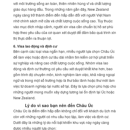
với môi trường sống an toàn, thiên nhiên hùng vĩ và chất lượng
giáo dục hàng đầu. Trong những năm gần đây, New Zealand
ngày càng trở thành điểm đến hấp dẫn đối với người Việt Nam
nhờ chính sách mở cửa và chất lượng cuộc sống cao. Tùy thuộc
vào mục đích nhập cảnh, người xin visa cần chuẩn bị hồ sơ phù
hợp theo yêu cầu của cơ quan xét duyệt để đảm bảo quá trình xin
thị thực diễn ra thuận lợi.
6. Visa lao động và định cư
Bên cạnh các loại visa ngắn hạn, nhiều người lựa chọn Châu Úc
để làm việc hoặc định cư lâu dài nhằm tìm kiếm cơ hội phát triển
sự nghiệp và nâng cao chất lượng cuộc sống. Nhóm visa lao
động và định cư thường có yêu cầu xét duyệt khắt khe hơn, bao
gồm trình độ chuyên môn, kinh nghiệm làm việc, khả năng ngoại
ngữ và trong một số trường hợp là thư bảo lãnh hoặc thư mời làm
việc từ doanh nghiệp tại nước sở tại. Đây là lựa chọn phù hợp cho
những người mong muốn xây dựng tương lai ổn định tại Úc hoặc
New Zealand.
Lý do vì sao bạn nên đến Châu Úc
Châu Úc là điểm đến hấp dẫn không chỉ đối với khách du lịch mà
còn với những người có nhu cầu học tập, làm việc và định cư.
Dưới đây là những lý do nổi bật khiến khu vực này ngày càng
được nhiều người lựa chọn: