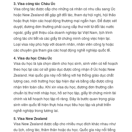
3. Visa công tác Châu Úc
Visa công tác được cấp cho những cá nhân có nhu cầu sang Úc
hoặc New Zealand để gặp gỡ đối tác, tham dự hội nghị, hội thảo
hoặc thực hiện các hoạt động thương mại ngắn hạn. Để được xét
duyệt, đương đơn thường phải cung cấp thư mời từ đối tác nước
ngoài, giấy giới thiệu của doanh nghiệp tại Việt Nam, lịch trình
công tác chi tiết và các giấy tờ chứng minh công việc hiện tại.
Loại visa này phù hợp với doanh nhân, nhân viên công ty hoặc
các chuyên gia tham gia các hoạt động nghề nghiệp quốc tế.
4. Visa du học Châu Úc
Visa du học là lựa chọn dành cho học sinh, sinh viên có kế hoạch
theo học tại các cơ sở giáo dục được công nhận ở Úc hoặc New
Zealand. Hai quốc gia này nổi tiếng với hệ thống giáo dục chất
lượng cao, môi trường học tập hiện đại và bằng cấp được công
nhận trên toàn cầu. Khi xin visa du học, đương đơn thường cần
chuẩn bị thư mời nhập học, hồ sơ học tập, giấy tờ chứng minh tài
chính và kế hoạch học tập rõ ràng. Đây là bước quan trọng giúp
sinh viên quốc tế hiện thực hóa mục tiêu học tập và phát triển
nghề nghiệp trong tương lai.
5. Visa New Zealand
Visa New Zealand được cấp cho nhiều mục đích khác nhau như
du lịch, công tác, thăm thân hoặc du học. Quốc gia này nổi tiếng