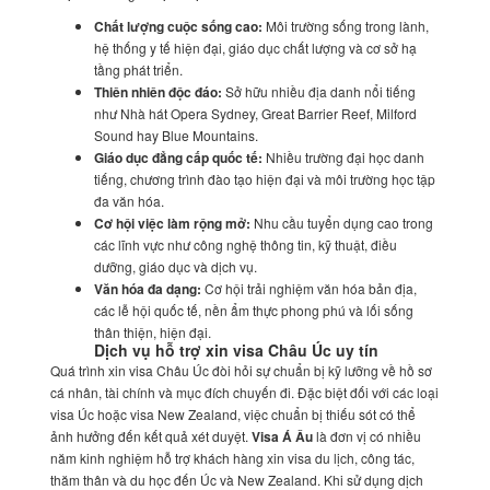
Chất lượng cuộc sống cao:
Môi trường sống trong lành,
hệ thống y tế hiện đại, giáo dục chất lượng và cơ sở hạ
tầng phát triển.
Thiên nhiên độc đáo:
Sở hữu nhiều địa danh nổi tiếng
như Nhà hát Opera Sydney, Great Barrier Reef, Milford
Sound hay Blue Mountains.
Giáo dục đẳng cấp quốc tế:
Nhiều trường đại học danh
tiếng, chương trình đào tạo hiện đại và môi trường học tập
đa văn hóa.
Cơ hội việc làm rộng mở:
Nhu cầu tuyển dụng cao trong
các lĩnh vực như công nghệ thông tin, kỹ thuật, điều
dưỡng, giáo dục và dịch vụ.
Văn hóa đa dạng:
Cơ hội trải nghiệm văn hóa bản địa,
các lễ hội quốc tế, nền ẩm thực phong phú và lối sống
thân thiện, hiện đại.
Dịch vụ hỗ trợ xin visa Châu Úc uy tín
Quá trình xin visa Châu Úc đòi hỏi sự chuẩn bị kỹ lưỡng về hồ sơ
cá nhân, tài chính và mục đích chuyến đi. Đặc biệt đối với các loại
visa Úc hoặc visa New Zealand, việc chuẩn bị thiếu sót có thể
ảnh hưởng đến kết quả xét duyệt.
Visa Á Âu
là đơn vị có nhiều
năm kinh nghiệm hỗ trợ khách hàng xin visa du lịch, công tác,
thăm thân và du học đến Úc và New Zealand. Khi sử dụng dịch