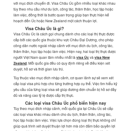
với mục đích chuyến đi. Visa Châu Úc gồm nhiều loại khác nhau
tùy theo nhu cầu như du lịch, công tác, thăm thân, học tập hoặc
làm việc, đồng thời là bước quan trọng giúp bạn thực hiện kế
hoạch đến Úc hoặc New Zealand một cách thuận lợi.
Visa Châu Úc là gì?
Visa Châu Úc là cách gọi chung dành cho các loại thị thực được
cấp bởi các quốc gia thuộc khu vực Châu Đại Dương, cho phép
công dân nước ngoài nhập cảnh với mục đích du lịch, công tác,
thăm thân, học tập hoặc làm việc. Hiện nay, hai loại thị thực được
người Việt Nam quan tâm nhiều nhất là
visa Úc
và
visa New
Zealand
. Mỗi quốc gia đều có quy định riêng về điều kiện xét
duyệt, hồ sơ và thời gian lưu trú.
Tùy thuộc vào mục đích nhập cảnh, cơ quan lãnh sự sẽ xem xét
cấp loại visa phù hợp cho từng trường hợp cụ thể. Việc tìm hiểu kỹ
yêu cầu của từng loại visa sẽ giúp đương đơn chuẩn bị hồ sơ đầy
đủ và nâng cao tỷ lệ được cấp thị thực.
Các loại visa Châu Úc phổ biến hiện nay
Tùy theo mục đích nhập cảnh, mỗi quốc gia tại Châu Úc sẽ cấp
các loại visa khác nhau dành cho du lịch, thăm thân, công tác,
học tập hoặc làm việc. Việc lựa chọn đúng loại thị thực không chỉ
giúp quá trình xét duyệt thuận lợi hơn mà còn đảm bảo quyền lợi