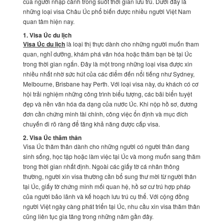
của người nhập cảnh trong suốt thời gian lưu trú. Dưới đây là
những loại visa Châu Úc phổ biến được nhiều người Việt Nam
quan tâm hiện nay.
1. Visa Úc du lịch
Visa Úc du lịch
là loại thị thực dành cho những người muốn tham
quan, nghỉ dưỡng, khám phá văn hóa hoặc thăm bạn bè tại Úc
trong thời gian ngắn. Đây là một trong những loại visa được xin
nhiều nhất nhờ sức hút của các điểm đến nổi tiếng như Sydney,
Melbourne, Brisbane hay Perth. Với loại visa này, du khách có cơ
hội trải nghiệm những công trình biểu tượng, các bãi biển tuyệt
đẹp và nền văn hóa đa dạng của nước Úc. Khi nộp hồ sơ, đương
đơn cần chứng minh tài chính, công việc ổn định và mục đích
chuyến đi rõ ràng để tăng khả năng được cấp visa.
2. Visa Úc thăm thân
Visa Úc thăm thân dành cho những người có người thân đang
sinh sống, học tập hoặc làm việc tại Úc và mong muốn sang thăm
trong thời gian nhất định. Ngoài các giấy tờ cá nhân thông
thường, người xin visa thường cần bổ sung thư mời từ người thân
tại Úc, giấy tờ chứng minh mối quan hệ, hồ sơ cư trú hợp pháp
của người bảo lãnh và kế hoạch lưu trú cụ thể. Với cộng đồng
người Việt ngày càng phát triển tại Úc, nhu cầu xin visa thăm thân
cũng liên tục gia tăng trong những năm gần đây.