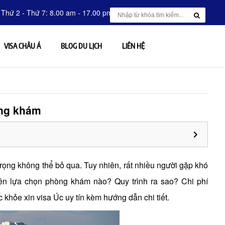
 Thứ 2 - Thứ 7: 8.00 am - 17.00 pm
VISA CHÂU Á
BLOG DU LỊCH
LIÊN HỆ
òng khám
rọng không thể bỏ qua. Tuy nhiên, rất nhiều người gặp khó
n lựa chọn phòng khám nào? Quy trình ra sao? Chi phí
khỏe xin visa Úc uy tín kèm hướng dẫn chi tiết.