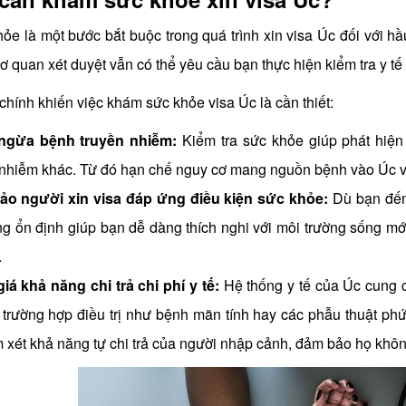
e là một bước bắt buộc trong quá trình xin visa Úc đối với hầu 
ơ quan xét duyệt vẫn có thể yêu cầu bạn thực hiện kiểm tra y tế
 chính khiến việc khám sức khỏe visa Úc là cần thiết:
ngừa bệnh truyền nhiễm:
Kiểm tra sức khỏe giúp phát hiện
 nhiễm khác. Từ đó hạn chế nguy cơ mang nguồn bệnh vào Úc v
o người xin visa đáp ứng điều kiện sức khỏe:
Dù bạn đến 
ạng ổn định giúp bạn dễ dàng thích nghi với môi trường sống 
.
iá khả năng chi trả chi phí y tế:
Hệ thống y tế của Úc cung c
 trường hợp điều trị như bệnh mãn tính hay các phẫu thuật ph
 xét khả năng tự chi trả của người nhập cảnh, đảm bảo họ không