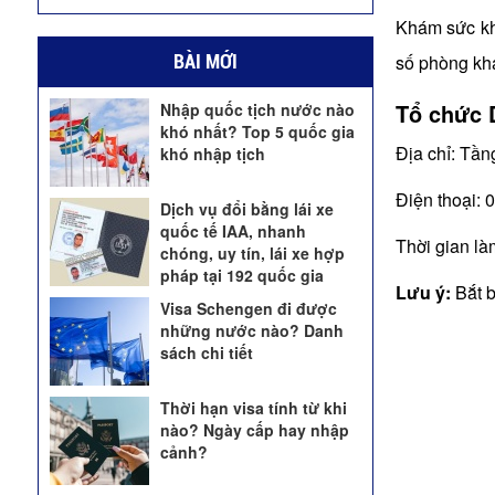
Khám sức kh
BÀI MỚI
số phòng khá
Tổ chức 
Nhập quốc tịch nước nào
khó nhất? Top 5 quốc gia
Địa chỉ: Tầ
khó nhập tịch
Điện thoại:
Dịch vụ đổi bằng lái xe
quốc tế IAA, nhanh
Thời gian là
chóng, uy tín, lái xe hợp
pháp tại 192 quốc gia
Lưu ý:
Bắt b
Visa Schengen đi được
những nước nào? Danh
sách chi tiết
Thời hạn visa tính từ khi
nào? Ngày cấp hay nhập
cảnh?