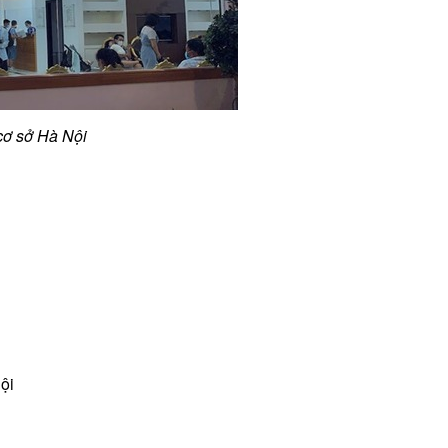
cơ sở Hà Nội
ội