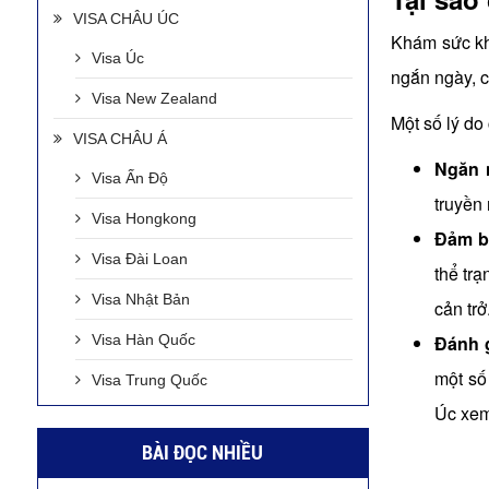
VISA CHÂU ÚC
Khám sức khỏ
Visa Úc
ngắn ngày, c
Visa New Zealand
Một số lý do
VISA CHÂU Á
Ngăn 
Visa Ấn Độ
truyền
Visa Hongkong
Đảm bả
Visa Đài Loan
thể tr
Visa Nhật Bản
cản trở
Visa Hàn Quốc
Đánh g
một số
Visa Trung Quốc
Úc xem
BÀI ĐỌC NHIỀU