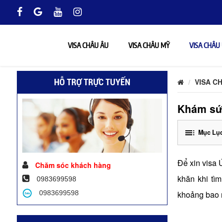
VISA CHÂU ÂU
VISA CHÂU MỸ
VISA CHÂU
VISA C
HỖ TRỢ TRỰC TUYẾN
Khám sức
Mục Lục
Để xin visa 
Chăm sóc khách hàng
khăn khi tì
0983699598
0983699598
khoảng bao n