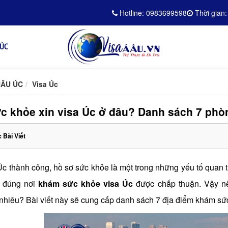
Hotline: 0983699598
Thời gian:
 ÚC
HÂU ÚC
Visa Úc
 khỏe xin visa Úc ở đâu? Danh sách 7 ph
 Bài Viết
Úc thành công, hồ sơ sức khỏe là một trong những yếu tố quan t
m đúng nơi
khám sức khỏe visa Úc
được chấp thuận. Vậy nê
hiêu? Bài viết này sẽ cung cấp danh sách 7 địa điểm khám sức 