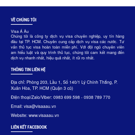
VỀ CHÚNG TÔI
Visa Á Âu
Chúng tôi là công ty dịch vụ visa chuyên nghiệp, uy tín hàng
đầu tại TP. HCM. Chuyên cung cấp dịch vụ visa các nước. Tư
vấn thủ tục visa hoàn toàn miễn phí. Với đội ngũ chuyên viên
am hiểu luật và quy trình thủ tục, chúng tôi cam kết mang đến
dịch vụ nhanh nhất, hiệu quả nhất, ít rủi ro nhất.
THÔNG TIN LIÊN HỆ
Địa chỉ: Phòng 203, Lầu 1, Số 140/1 Lý Chính Thắng, P.
Xuân Hòa, TP. HCM (Quận 3 cũ)
Điện thoại/Zalo/Viber: 0983 699 598 - 0938 789 770
Email: visa@visaaau.vn
Website: www.visaaau.vn
LIÊN KẾT FACEBOOK