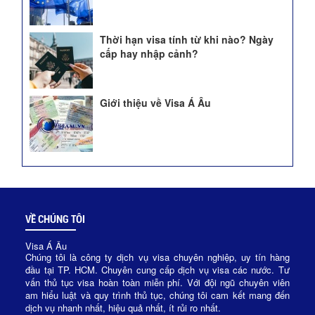
Thời hạn visa tính từ khi nào? Ngày
cấp hay nhập cảnh?
Giới thiệu về Visa Á Âu
VỀ CHÚNG TÔI
Visa Á Âu
Chúng tôi là công ty dịch vụ visa chuyên nghiệp, uy tín hàng
đầu tại TP. HCM. Chuyên cung cấp dịch vụ visa các nước. Tư
vấn thủ tục visa hoàn toàn miễn phí. Với đội ngũ chuyên viên
am hiểu luật và quy trình thủ tục, chúng tôi cam kết mang đến
dịch vụ nhanh nhất, hiệu quả nhất, ít rủi ro nhất.