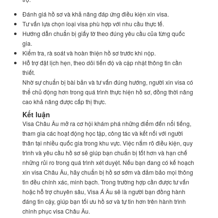
Đánh giá hồ sơ và khả năng đáp ứng điều kiện xin visa.
Tư vấn lựa chọn loại visa phù hợp với nhu cầu thực tế.
Hướng dẫn chuẩn bị giấy tờ theo đúng yêu cầu của từng quốc
gia.
Kiểm tra, rà soát và hoàn thiện hồ sơ trước khi nộp.
Hỗ trợ đặt lịch hẹn, theo dõi tiến độ và cập nhật thông tin cần
thiết.
Nhờ sự chuẩn bị bài bản và tư vấn đúng hướng, người xin visa có
thể chủ động hơn trong quá trình thực hiện hồ sơ, đồng thời nâng
cao khả năng được cấp thị thực.
Kết luận
Visa Châu Âu mở ra cơ hội khám phá những điểm đến nổi tiếng,
tham gia các hoạt động học tập, công tác và kết nối với người
thân tại nhiều quốc gia trong khu vực. Việc nắm rõ điều kiện, quy
trình và yêu cầu hồ sơ sẽ giúp bạn chuẩn bị tốt hơn và hạn chế
những rủi ro trong quá trình xét duyệt. Nếu bạn đang có kế hoạch
xin visa Châu Âu, hãy chuẩn bị hồ sơ sớm và đảm bảo mọi thông
tin đều chính xác, minh bạch. Trong trường hợp cần được tư vấn
hoặc hỗ trợ chuyên sâu, Visa Á Âu sẽ là người bạn đồng hành
đáng tin cậy, giúp bạn tối ưu hồ sơ và tự tin hơn trên hành trình
chinh phục visa Châu Âu.