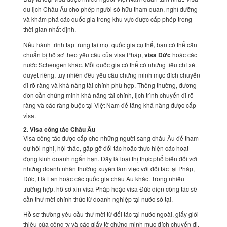
du lịch Châu Âu cho phép người sở hữu tham quan, nghỉ dưỡng
và khám phá các quốc gia trong khu vực được cấp phép trong
thời gian nhất định.
Nếu hành trình tập trung tại một quốc gia cụ thể, bạn có thể cần
chuẩn bị hồ sơ theo yêu cầu của visa Pháp,
visa Đức
hoặc các
nước Schengen khác. Mỗi quốc gia có thể có những tiêu chí xét
duyệt riêng, tuy nhiên đều yêu cầu chứng minh mục đích chuyến
đi rõ ràng và khả năng tài chính phù hợp. Thông thường, đương
đơn cần chứng minh khả năng tài chính, lịch trình chuyến đi rõ
ràng và các ràng buộc tại Việt Nam để tăng khả năng được cấp
visa.
2. Visa công tác Châu Âu
Visa công tác được cấp cho những người sang châu Âu để tham
dự hội nghị, hội thảo, gặp gỡ đối tác hoặc thực hiện các hoạt
động kinh doanh ngắn hạn. Đây là loại thị thực phổ biến đối với
những doanh nhân thường xuyên làm việc với đối tác tại Pháp,
Đức, Hà Lan hoặc các quốc gia châu Âu khác. Trong nhiều
trường hợp, hồ sơ xin visa Pháp hoặc visa Đức diện công tác sẽ
cần thư mời chính thức từ doanh nghiệp tại nước sở tại.
Hồ sơ thường yêu cầu thư mời từ đối tác tại nước ngoài, giấy giới
thiệu của công ty và các giấy tờ chứng minh mục đích chuyến đi.