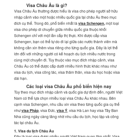
Visa Châu Âu là gì?
Visa Châu Âu thường được hiểu là visa cho phép người sở hữu
nhập cảnh vào một hoặc nhiều quốc gia tại châu Âu theo mục
đích cụ thể. Trong đó, phổ biến nhất là
visa Schengen
,
một loại
visa cho phép di chuyển giữa nhiều quốc gia thuộc khối
Schengen chỉ với một lần cấp thị thực. Khi được cấp visa
Schengen, bạn có thể tự do đi lại giữa các nước thành viên mà
không cần xin thêm visa riêng cho từng quốc gia. Đây là lợi thế
lớn đối với những người có kế hoạch du lịch nhiều nước trong
cùng một chuyến đi.
Tùy thuộc vào mục đích nhập cảnh, visa
Châu Âu có thể được cấp dưới nhiều hình thức khác nhau như
visa du lịch, visa công tác, visa thăm thân, visa du học hoặc visa
dài hạn.
Các loại visa Châu Âu phổ biến hiện nay
Tùy theo mục đích nhập cảnh và quốc gia dự định đến, người Việt
Nam có thể lựa chọn nhiều loại visa Châu Âu khác nhau. Bên
cạnh visa Schengen, nhu cầu xin visa theo từng quốc gia cụ thể
như
visa Pháp
, visa Đức,
visa Ý
, visa Hà Lan hay visa Tây Ban
Nha cũng ngày càng tăng nhờ nhu cầu du lịch, học tập và công
tác tại châu Âu.
1. Visa du lịch Châu Âu
Đây là loại visa được nhiều người Việt Nam quan tâm nhất. Visa