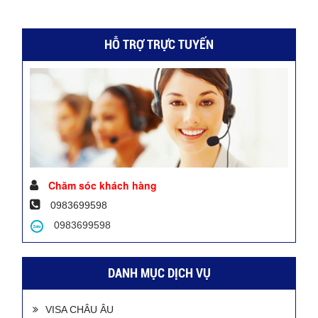
HỖ TRỢ TRỰC TUYẾN
Chăm sóc khách hàng
0983699598
0983699598
DANH MỤC DỊCH VỤ
VISA CHÂU ÂU