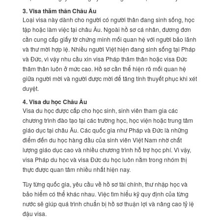
3. Visa thăm thân Châu Âu
Loại visa này dành cho người có người thân đang sinh sống, học
tập hoặc làm việc tại châu Âu. Ngoài hồ sơ cá nhân, đương đơn
cần cung cấp giấy tờ chứng minh mối quan hệ với người bảo lãnh
và thư mời hợp lệ. Nhiều người Việt hiện đang sinh sống tại Pháp
và Đức, vì vậy nhu cầu xin visa Pháp thăm thân hoặc visa Đức
thăm thân luôn ở mức cao. Hồ sơ cần thể hiện rõ mối quan hệ
giữa người mời và người được mời để tăng tính thuyết phục khi xét
duyệt.
4. Visa du học Châu Âu
Visa du học được cấp cho học sinh, sinh viên tham gia các
chương trình đào tạo tại các trường học, học viện hoặc trung tâm
giáo dục tại châu Âu. Các quốc gia như Pháp và Đức là những
điểm đến du học hàng đầu của sinh viên Việt Nam nhờ chất
lượng giáo dục cao và nhiều chương trình hỗ trợ học phí. Vì vậy,
visa Pháp du học và visa Đức du học luôn nằm trong nhóm thị
thực được quan tâm nhiều nhất hiện nay.
Tùy từng quốc gia, yêu cầu về hồ sơ tài chính, thư nhập học và
bảo hiểm có thể khác nhau. Việc tìm hiểu kỹ quy định của từng
nước sẽ giúp quá trình chuẩn bị hồ sơ thuận lợi và nâng cao tỷ lệ
đậu visa.