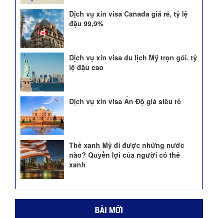
Dịch vụ xin visa Canada giá rẻ, tỷ lệ
đậu 99,9%
Dịch vụ xin visa du lịch Mỹ trọn gói, tỷ
lệ đậu cao
Dịch vụ xin visa Ấn Độ giá siêu rẻ
Thẻ xanh Mỹ đi được những nước
nào? Quyền lợi của người có thẻ
xanh
BÀI MỚI