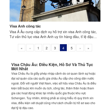
Visa Anh công tác
Visa Á Âu cung cấp dịch vụ hỗ trợ xin visa Anh công tác,
Tư vấn thủ tục visa Anh Anh uy tín hàng đầu, tỉ lệ đậu
cao.
«
‹
1
2
3
4
5
›
»
Visa Châu Âu: Điều Kiện, Hồ Sơ Và Thủ Tục
Mới Nhất
Visa Châu Âu là giấy phép nhập cảnh do cơ quan lãnh sự hoặc
đại sứ quán của các quốc gia châu Âu cấp cho công dân nước
ngoài. Đối với người Việt Nam, việc sở hữu visa Châu Âu là điều
kiện bắt buộc khi muốn du lịch, công tác, thăm thân hoặc tham
gia các hoạt động khác tại nhiều quốc gia thuộc khu vực
Schengen. Tuy nhiên, không phải ai cũng hiểu rõ quy trình xin
visa, điều kiện xét duyệt cũng như cách chuẩn bị hồ sơ sao cho
đạt tỷ lệ đậu cao.