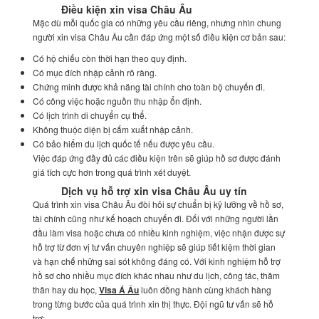
Điều kiện xin visa Châu Âu
Mặc dù mỗi quốc gia có những yêu cầu riêng, nhưng nhìn chung
người xin visa Châu Âu cần đáp ứng một số điều kiện cơ bản sau:
Có hộ chiếu còn thời hạn theo quy định.
Có mục đích nhập cảnh rõ ràng.
Chứng minh được khả năng tài chính cho toàn bộ chuyến đi.
Có công việc hoặc nguồn thu nhập ổn định.
Có lịch trình di chuyển cụ thể.
Không thuộc diện bị cấm xuất nhập cảnh.
Có bảo hiểm du lịch quốc tế nếu được yêu cầu.
Việc đáp ứng đầy đủ các điều kiện trên sẽ giúp hồ sơ được đánh
giá tích cực hơn trong quá trình xét duyệt.
Dịch vụ hỗ trợ xin visa Châu Âu uy tín
Quá trình xin visa Châu Âu đòi hỏi sự chuẩn bị kỹ lưỡng về hồ sơ,
tài chính cũng như kế hoạch chuyến đi. Đối với những người lần
đầu làm visa hoặc chưa có nhiều kinh nghiệm, việc nhận được sự
hỗ trợ từ đơn vị tư vấn chuyên nghiệp sẽ giúp tiết kiệm thời gian
và hạn chế những sai sót không đáng có. Với kinh nghiệm hỗ trợ
hồ sơ cho nhiều mục đích khác nhau như du lịch, công tác, thăm
thân hay du học,
Visa Á Âu
luôn đồng hành cùng khách hàng
trong từng bước của quá trình xin thị thực. Đội ngũ tư vấn sẽ hỗ
trợ: