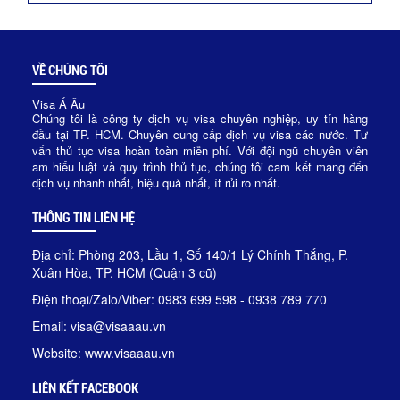
VỀ CHÚNG TÔI
Visa Á Âu
Chúng tôi là công ty dịch vụ visa chuyên nghiệp, uy tín hàng
đầu tại TP. HCM. Chuyên cung cấp dịch vụ visa các nước. Tư
vấn thủ tục visa hoàn toàn miễn phí. Với đội ngũ chuyên viên
am hiểu luật và quy trình thủ tục, chúng tôi cam kết mang đến
dịch vụ nhanh nhất, hiệu quả nhất, ít rủi ro nhất.
THÔNG TIN LIÊN HỆ
Địa chỉ: Phòng 203, Lầu 1, Số 140/1 Lý Chính Thắng, P.
Xuân Hòa, TP. HCM (Quận 3 cũ)
Điện thoại/Zalo/Viber: 0983 699 598 - 0938 789 770
Email: visa@visaaau.vn
Website: www.visaaau.vn
LIÊN KẾT FACEBOOK