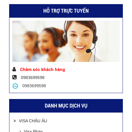
HỖ TRỢ TRỰC TUYẾN
Chăm sóc khách hàng
0983699598
0983699598
DANH MỤC DỊCH VỤ
VISA CHÂU ÂU
Visa Pháp