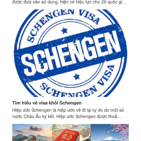
được đưa vào sử dụng, hiện có hiệu lực cho 26 quốc gia
Châu Âu thuộc khối Schengen là: Pháp, Đức, Bỉ, Hà Lan,
Đan Mạch, Tây Ban Nha, Bồ Đào Nha,...
Tìm hiểu về visa khối Schengen
Hiệp ước Schengen là hiệp ước về đi lại tự do do một số
nước Châu Âu ký kết. Hiệp ước Schengen được thoả
thuận xong ngày 19 tháng 6 năm 1990.