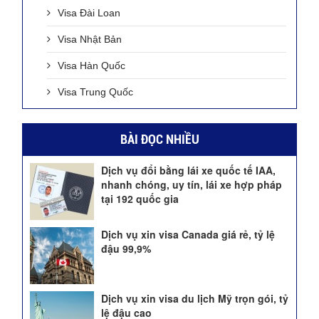
Visa Đài Loan
Visa Nhật Bản
Visa Hàn Quốc
Visa Trung Quốc
BÀI ĐỌC NHIỀU
Dịch vụ đổi bằng lái xe quốc tế IAA,
nhanh chóng, uy tín, lái xe hợp pháp
tại 192 quốc gia
Dịch vụ xin visa Canada giá rẻ, tỷ lệ
đậu 99,9%
Dịch vụ xin visa du lịch Mỹ trọn gói, tỷ
lệ đậu cao