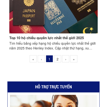
Top 10 hộ chiếu quyền lực nhất thế giới 2025
Tìm hiểu bảng xếp hạng hộ chiếu quyền lực nhất thế giới
năm 2025 theo Henley Index. Cập nhật thứ hạng, xu
hướng mới và so sánh vị trí hộ chiếu Việt Nam.
«
‹
1
2
›
»
HỖ TRỢ TRỰC TUYẾN