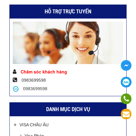
HỖ TRỢ TRỰC TUYẾN
Chăm sóc khách hàng
0983699598
0983699598
DANH MỤC DỊCH VỤ
VISA CHÂU ÂU
Visa Pháp