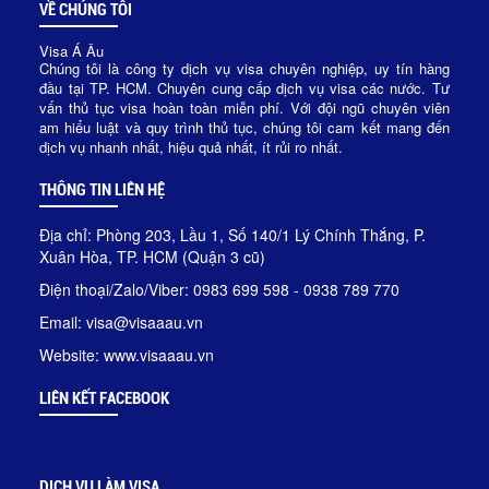
VỀ CHÚNG TÔI
Visa Á Âu
Chúng tôi là công ty dịch vụ visa chuyên nghiệp, uy tín hàng
đầu tại TP. HCM. Chuyên cung cấp dịch vụ visa các nước. Tư
vấn thủ tục visa hoàn toàn miễn phí. Với đội ngũ chuyên viên
am hiểu luật và quy trình thủ tục, chúng tôi cam kết mang đến
dịch vụ nhanh nhất, hiệu quả nhất, ít rủi ro nhất.
THÔNG TIN LIÊN HỆ
Địa chỉ: Phòng 203, Lầu 1, Số 140/1 Lý Chính Thắng, P.
Xuân Hòa, TP. HCM (Quận 3 cũ)
Điện thoại/Zalo/Viber: 0983 699 598 - 0938 789 770
Email: visa@visaaau.vn
Website: www.visaaau.vn
LIÊN KẾT FACEBOOK
DỊCH VỤ LÀM VISA