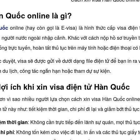
n Quốc online là gì?
uốc
online (hay còn gọi là E-visa) là hình thức cấp visa điệ
o người nước ngoài nhập cảnh. Khác với cách nộp hồ sơ truyền t
ng trực tuyến, hoàn tất thủ tục trên máy tính hoặc điện thoại có k
 duyệt, visa sẽ được gửi về dưới dạng file điện tử để bạn in ra
 du lịch, công tác ngắn hạn hoặc tham dự sự kiện.
ợi ích khi xin visa điện tử Hàn Quốc
ơn vì sao nhiều người lựa chọn cách xin visa Hàn Quốc online
n tử này như: tiết kiệm thời gian, chi phí đi lại và giảm bớt thủ t
iệm thời gian
: Không cần trực tiếp đến lãnh sự quán, mọi thủ tục
hi phí
: Không tốn kém cho việc đi lại, in ấn và các thủ tục giấy 