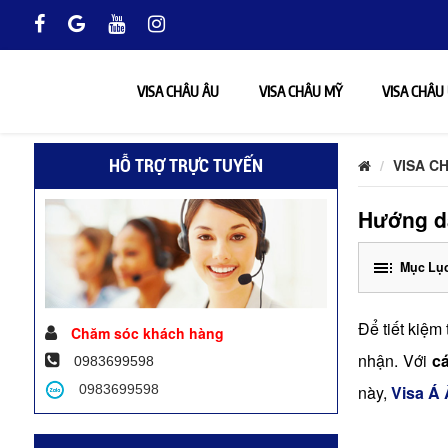
VISA CHÂU ÂU
VISA CHÂU MỸ
VISA CHÂU
VISA C
HỖ TRỢ TRỰC TUYẾN
Hướng dẫ
Mục Lục
Để tiết kiệm
Chăm sóc khách hàng
nhận. Với
c
0983699598
0983699598
này,
Visa Á