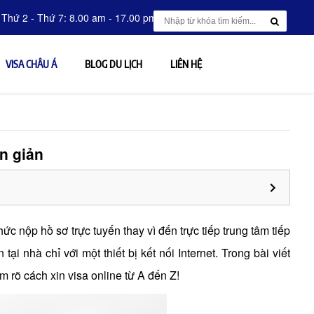
 Thứ 2 - Thứ 7: 8.00 am - 17.00 pm
VISA CHÂU Á
BLOG DU LỊCH
LIÊN HỆ
n giản
ức nộp hồ sơ trực tuyến thay vì đến trực tiếp trung tâm tiếp
tại nhà chỉ với một thiết bị kết nối Internet. Trong bài viết
m rõ cách xin visa online từ A đến Z!