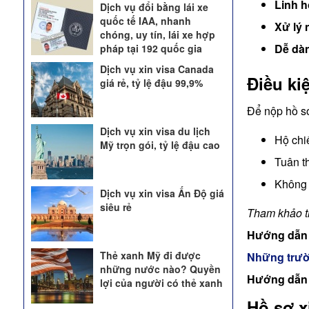
Linh h
Dịch vụ đổi bằng lái xe
quốc tế IAA, nhanh
Xử lý
chóng, uy tín, lái xe hợp
Dễ dà
pháp tại 192 quốc gia
Dịch vụ xin visa Canada
Điều ki
giá rẻ, tỷ lệ đậu 99,9%
Để nộp hồ sơ
Dịch vụ xin visa du lịch
Hộ chiế
Mỹ trọn gói, tỷ lệ đậu cao
Tuân t
Không 
Dịch vụ xin visa Ấn Độ giá
siêu rẻ
Tham khảo 
Hướng dẫ
Thẻ xanh Mỹ đi được
Những trườ
những nước nào? Quyền
Hướng dẫ
lợi của người có thẻ xanh
Hồ sơ x