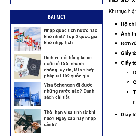
Khi thực hiệ
BÀI MỚI
Hộ ch
Nhập quốc tịch nước nào
Ảnh t
khó nhất? Top 5 quốc gia
khó nhập tịch
Đơn đă
Giấy t
Dịch vụ đổi bằng lái xe
Giấy t
quốc tế IAA, nhanh
chóng, uy tín, lái xe hợp
D
pháp tại 192 quốc gia
C
Visa Schengen đi được
những nước nào? Danh
T
sách chi tiết
m
Thời hạn visa tính từ khi
Giấy t
nào? Ngày cấp hay nhập
cảnh?