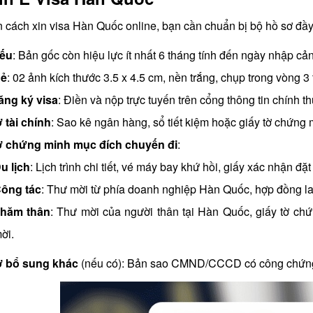
n cách xin visa Hàn Quốc online, bạn cần chuẩn bị bộ hồ sơ đầ
iếu
: Bản gốc còn hiệu lực ít nhất 6 tháng tính đến ngày nhập cả
hẻ
: 02 ảnh kích thước 3.5 x 4.5 cm, nền trắng, chụp trong vòng 3
ng ký visa
: Điền và nộp trực tuyến trên cổng thông tin chính
ờ tài chính
: Sao kê ngân hàng, sổ tiết kiệm hoặc giấy tờ chứng
ờ chứng minh mục đích chuyến đi
:
u lịch
: Lịch trình chi tiết, vé máy bay khứ hồi, giấy xác nhận đ
ông tác
: Thư mời từ phía doanh nghiệp Hàn Quốc, hợp đồng l
hăm thân
: Thư mời của người thân tại Hàn Quốc, giấy tờ ch
ời.
ờ bổ sung khác
(nếu có): Bản sao CMND/CCCD có công chứng, 