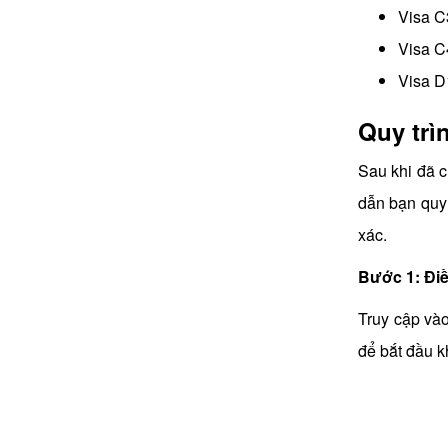
Visa C
Visa C
Visa D1
Quy trì
Sau khi đã c
dẫn bạn quy 
xác.
Bước 1: Điề
Truy cập vào
để bắt đầu k