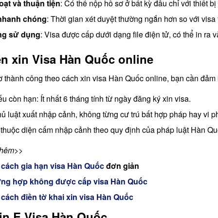
oạt và thuận tiện
: Có thể nộp hồ sơ ở bất kỳ đâu chỉ với thiết bị 
 nhanh chóng
: Thời gian xét duyệt thường ngắn hơn so với visa 
ng sử dụng
: Visa được cấp dưới dạng file điện tử, có thể in ra
ện xin Visa Hàn Quốc online
 thành công theo cách xin visa Hàn Quốc online, bạn cần đảm 
u còn hạn: Ít nhất 6 tháng tính từ ngày đăng ký xin visa.
hủ luật xuất nhập cảnh, không từng cư trú bất hợp pháp hay vi 
thuộc diện cấm nhập cảnh theo quy định của pháp luật Hàn Qu
thêm>>
n
cách gia hạn visa Hàn Quốc
đơn giản
ng hợp không được cấp visa Hàn Quốc
n
cách điền tờ khai xin visa Hàn Quốc
in E Visa Hàn Quốc