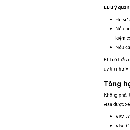
Lưu ý quan 
Hồ sơ 
Nếu họ
kiệm có
Nếu cả 
Khi có thắc 
uy tín như V
Tổng hợ
Không phải t
visa được xét
Visa A
Visa C1