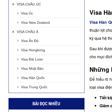
VISA CHÂU ÚC
Visa Hà
Visa Úc
Visa Hàn Q
Visa New Zealand
thuận lợi ch
VISA CHÂU Á
ký qua hệ thố
Visa Ấn Độ
Sau khi được
Visa Hongkong
cho mục đích
Visa Đài Loan
Những l
Visa Nhật Bản
Visa Hàn Quốc
Để hiểu rõ h
loại visa điệ
Visa Trung Quốc
Tiết k
BÀI ĐỌC NHIỀU
Giảm c