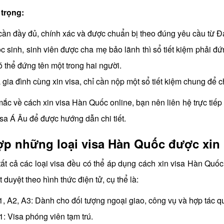
trọng:
cần đầy đủ, chính xác và được chuẩn bị theo đúng yêu cầu từ 
c sinh, sinh viên được cha mẹ bảo lãnh thì sổ tiết kiệm phải đ
 thể đứng tên một trong hai người.
gia đình cùng xin visa, chỉ cần nộp một sổ tiết kiệm chung để c
mắc về cách xin visa Hàn Quốc online, bạn nên liên hệ trực tiế
isa Á Âu để được hướng dẫn chi tiết.
p những loại visa Hàn Quốc được xin 
ất cả các loại visa đều có thể áp dụng cách xin visa Hàn Quốc
 duyệt theo hình thức điện tử, cụ thể là:
1, A2, A3: Dành cho đối tượng ngoại giao, công vụ và hợp tác qu
: Visa phóng viên tạm trú.