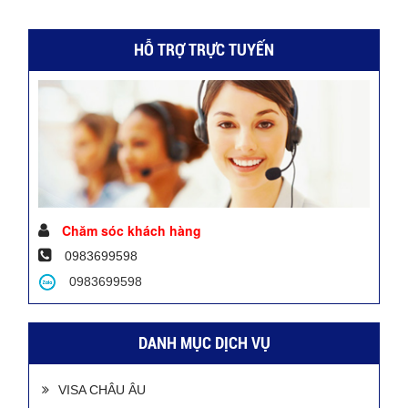
HỖ TRỢ TRỰC TUYẾN
Chăm sóc khách hàng
0983699598
0983699598
DANH MỤC DỊCH VỤ
VISA CHÂU ÂU