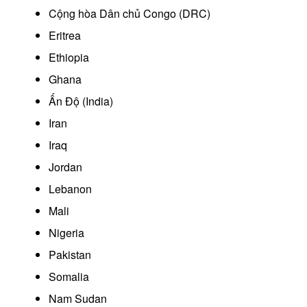
Cộng hòa Dân chủ Congo (DRC)
Eritrea
Ethiopia
Ghana
Ấn Độ (India)
Iran
Iraq
Jordan
Lebanon
Mali
Nigeria
Pakistan
Somalia
Nam Sudan