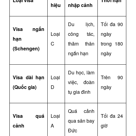
Loại visa
Thời hạn
hiệu
nhập cảnh
Du lịch,
Tối đa 90
Visa ngắn
Loại
công tác,
ngày
hạn
C
thăm thân
trong 180
(Schengen)
ngắn hạn
ngày
Du học, làm
Visa dài hạn
Loại
Trên 90
việc, đoàn
(Quốc gia)
D
ngày
tụ gia đình
Quá cảnh
Visa quá
Loại
Tối đa
24
qua sân bay
cảnh
A
giờ
Đức