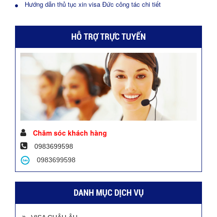
Hướng dẫn thủ tục xin visa Đức công tác chi tiết
HỖ TRỢ TRỰC TUYẾN
Chăm sóc khách hàng
0983699598
0983699598
DANH MỤC DỊCH VỤ