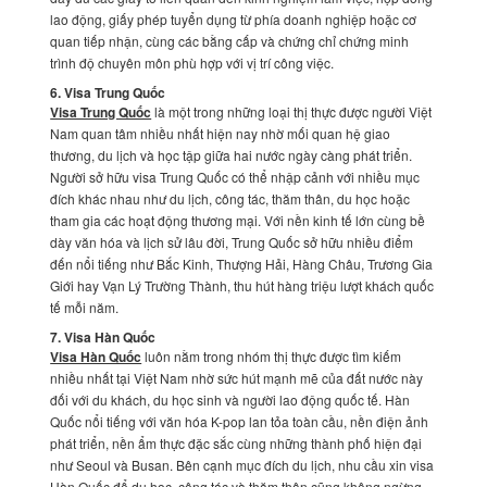
lao động, giấy phép tuyển dụng từ phía doanh nghiệp hoặc cơ
quan tiếp nhận, cùng các bằng cấp và chứng chỉ chứng minh
trình độ chuyên môn phù hợp với vị trí công việc.
6. Visa Trung Quốc
Visa Trung Quốc
là một trong những loại thị thực được người Việt
Nam quan tâm nhiều nhất hiện nay nhờ mối quan hệ giao
thương, du lịch và học tập giữa hai nước ngày càng phát triển.
Người sở hữu visa Trung Quốc có thể nhập cảnh với nhiều mục
đích khác nhau như du lịch, công tác, thăm thân, du học hoặc
tham gia các hoạt động thương mại. Với nền kinh tế lớn cùng bề
dày văn hóa và lịch sử lâu đời, Trung Quốc sở hữu nhiều điểm
đến nổi tiếng như Bắc Kinh, Thượng Hải, Hàng Châu, Trương Gia
Giới hay Vạn Lý Trường Thành, thu hút hàng triệu lượt khách quốc
tế mỗi năm.
7. Visa Hàn Quốc
Visa Hàn Quốc
luôn nằm trong nhóm thị thực được tìm kiếm
nhiều nhất tại Việt Nam nhờ sức hút mạnh mẽ của đất nước này
đối với du khách, du học sinh và người lao động quốc tế. Hàn
Quốc nổi tiếng với văn hóa K-pop lan tỏa toàn cầu, nền điện ảnh
phát triển, nền ẩm thực đặc sắc cùng những thành phố hiện đại
như Seoul và Busan. Bên cạnh mục đích du lịch, nhu cầu xin visa
Hàn Quốc để du học, công tác và thăm thân cũng không ngừng