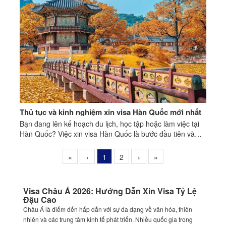
Thủ tục và kinh nghiệm xin visa Hàn Quốc mới nhất
Bạn đang lên kế hoạch du lịch, học tập hoặc làm việc tại
Hàn Quốc? Việc xin visa Hàn Quốc là bước đầu tiên và
quan trọng nhất.
«
‹
1
2
›
»
Visa Châu Á 2026: Hướng Dẫn Xin Visa Tỷ Lệ
Đậu Cao
Châu Á là điểm đến hấp dẫn với sự đa dạng về văn hóa, thiên
nhiên và các trung tâm kinh tế phát triển. Nhiều quốc gia trong