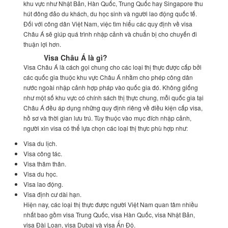
khu vực như Nhật Bản, Hàn Quốc, Trung Quốc hay Singapore thu
hút đông đảo du khách, du học sinh và người lao động quốc tế.
Đối với công dân Việt Nam, việc tìm hiểu các quy định về visa
Châu Á sẽ giúp quá trình nhập cảnh và chuẩn bị cho chuyến đi
thuận lợi hơn.
Visa Châu Á là gì?
Visa Châu Á là cách gọi chung cho các loại thị thực được cấp bởi
các quốc gia thuộc khu vực Châu Á nhằm cho phép công dân
nước ngoài nhập cảnh hợp pháp vào quốc gia đó. Không giống
như một số khu vực có chính sách thị thực chung, mỗi quốc gia tại
Châu Á đều áp dụng những quy định riêng về điều kiện cấp visa,
hồ sơ và thời gian lưu trú. Tùy thuộc vào mục đích nhập cảnh,
người xin visa có thể lựa chọn các loại thị thực phù hợp như:
Visa du lịch.
Visa công tác.
Visa thăm thân.
Visa du học.
Visa lao động.
Visa định cư dài hạn.
Hiện nay, các loại thị thực được người Việt Nam quan tâm nhiều
nhất bao gồm visa Trung Quốc, visa Hàn Quốc, visa Nhật Bản,
visa Đài Loan, visa Dubai và visa Ấn Độ.