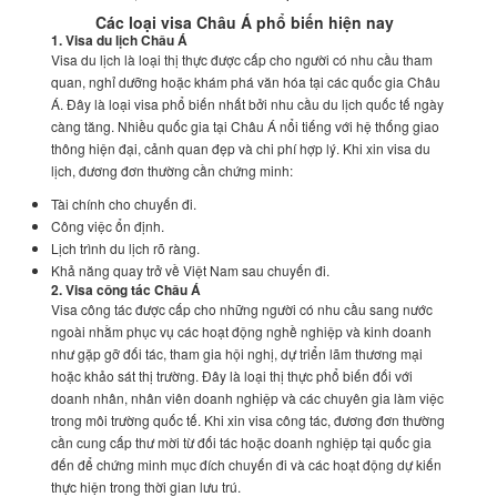
Các loại visa Châu Á phổ biến hiện nay
1. Visa du lịch Châu Á
Visa du lịch là loại thị thực được cấp cho người có nhu cầu tham
quan, nghỉ dưỡng hoặc khám phá văn hóa tại các quốc gia Châu
Á. Đây là loại visa phổ biến nhất bởi nhu cầu du lịch quốc tế ngày
càng tăng. Nhiều quốc gia tại Châu Á nổi tiếng với hệ thống giao
thông hiện đại, cảnh quan đẹp và chi phí hợp lý. Khi xin visa du
lịch, đương đơn thường cần chứng minh:
Tài chính cho chuyến đi.
Công việc ổn định.
Lịch trình du lịch rõ ràng.
Khả năng quay trở về Việt Nam sau chuyến đi.
2. Visa công tác Châu Á
Visa công tác được cấp cho những người có nhu cầu sang nước
ngoài nhằm phục vụ các hoạt động nghề nghiệp và kinh doanh
như gặp gỡ đối tác, tham gia hội nghị, dự triển lãm thương mại
hoặc khảo sát thị trường. Đây là loại thị thực phổ biến đối với
doanh nhân, nhân viên doanh nghiệp và các chuyên gia làm việc
trong môi trường quốc tế. Khi xin visa công tác, đương đơn thường
cần cung cấp thư mời từ đối tác hoặc doanh nghiệp tại quốc gia
đến để chứng minh mục đích chuyến đi và các hoạt động dự kiến
thực hiện trong thời gian lưu trú.