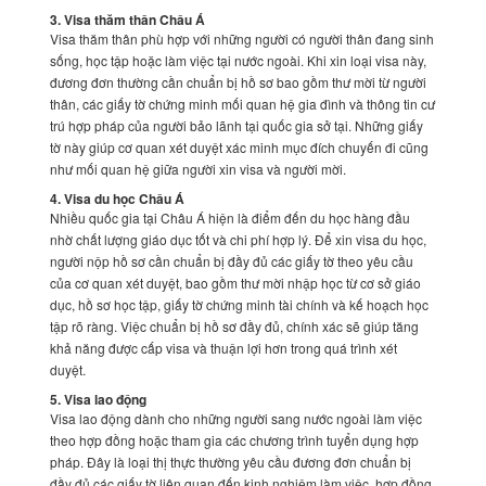
3. Visa thăm thân Châu Á
Visa thăm thân phù hợp với những người có người thân đang sinh
sống, học tập hoặc làm việc tại nước ngoài. Khi xin loại visa này,
đương đơn thường cần chuẩn bị hồ sơ bao gồm thư mời từ người
thân, các giấy tờ chứng minh mối quan hệ gia đình và thông tin cư
trú hợp pháp của người bảo lãnh tại quốc gia sở tại. Những giấy
tờ này giúp cơ quan xét duyệt xác minh mục đích chuyến đi cũng
như mối quan hệ giữa người xin visa và người mời.
4. Visa du học Châu Á
Nhiều quốc gia tại Châu Á hiện là điểm đến du học hàng đầu
nhờ chất lượng giáo dục tốt và chi phí hợp lý. Để xin visa du học,
người nộp hồ sơ cần chuẩn bị đầy đủ các giấy tờ theo yêu cầu
của cơ quan xét duyệt, bao gồm thư mời nhập học từ cơ sở giáo
dục, hồ sơ học tập, giấy tờ chứng minh tài chính và kế hoạch học
tập rõ ràng. Việc chuẩn bị hồ sơ đầy đủ, chính xác sẽ giúp tăng
khả năng được cấp visa và thuận lợi hơn trong quá trình xét
duyệt.
5. Visa lao động
Visa lao động dành cho những người sang nước ngoài làm việc
theo hợp đồng hoặc tham gia các chương trình tuyển dụng hợp
pháp. Đây là loại thị thực thường yêu cầu đương đơn chuẩn bị
đầy đủ các giấy tờ liên quan đến kinh nghiệm làm việc, hợp đồng