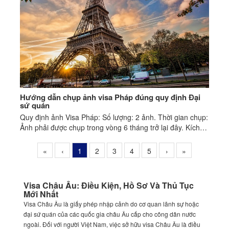
Hướng dẫn chụp ảnh visa Pháp đúng quy định Đại
sứ quán
Quy định ảnh Visa Pháp: Số lượng: 2 ảnh. Thời gian chụp:
Ảnh phải được chụp trong vòng 6 tháng trở lại đây. Kích
thước: 3,5 cm x 4,5 cm.
«
‹
1
2
3
4
5
›
»
Visa Châu Âu: Điều Kiện, Hồ Sơ Và Thủ Tục
Mới Nhất
Visa Châu Âu là giấy phép nhập cảnh do cơ quan lãnh sự hoặc
đại sứ quán của các quốc gia châu Âu cấp cho công dân nước
ngoài. Đối với người Việt Nam, việc sở hữu visa Châu Âu là điều