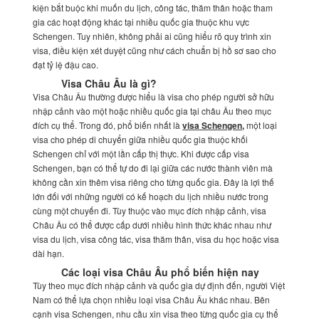
kiện bắt buộc khi muốn du lịch, công tác, thăm thân hoặc tham
gia các hoạt động khác tại nhiều quốc gia thuộc khu vực
Schengen. Tuy nhiên, không phải ai cũng hiểu rõ quy trình xin
visa, điều kiện xét duyệt cũng như cách chuẩn bị hồ sơ sao cho
đạt tỷ lệ đậu cao.
Visa Châu Âu là gì?
Visa Châu Âu thường được hiểu là visa cho phép người sở hữu
nhập cảnh vào một hoặc nhiều quốc gia tại châu Âu theo mục
đích cụ thể. Trong đó, phổ biến nhất là
visa Schengen
,
một loại
visa cho phép di chuyển giữa nhiều quốc gia thuộc khối
Schengen chỉ với một lần cấp thị thực. Khi được cấp visa
Schengen, bạn có thể tự do đi lại giữa các nước thành viên mà
không cần xin thêm visa riêng cho từng quốc gia. Đây là lợi thế
lớn đối với những người có kế hoạch du lịch nhiều nước trong
cùng một chuyến đi.
Tùy thuộc vào mục đích nhập cảnh, visa
Châu Âu có thể được cấp dưới nhiều hình thức khác nhau như
visa du lịch, visa công tác, visa thăm thân, visa du học hoặc visa
dài hạn.
Các loại visa Châu Âu phổ biến hiện nay
Tùy theo mục đích nhập cảnh và quốc gia dự định đến, người Việt
Nam có thể lựa chọn nhiều loại visa Châu Âu khác nhau. Bên
cạnh visa Schengen, nhu cầu xin visa theo từng quốc gia cụ thể