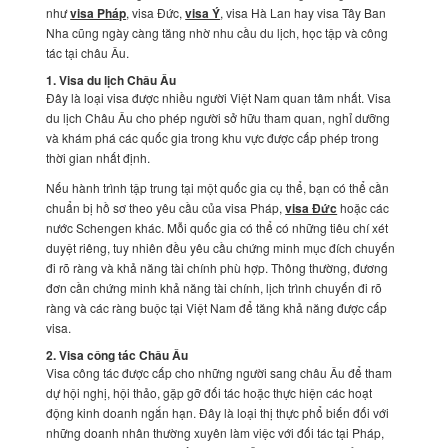
như
visa Pháp
, visa Đức,
visa Ý
, visa Hà Lan hay visa Tây Ban
Nha cũng ngày càng tăng nhờ nhu cầu du lịch, học tập và công
tác tại châu Âu.
1. Visa du lịch Châu Âu
Đây là loại visa được nhiều người Việt Nam quan tâm nhất. Visa
du lịch Châu Âu cho phép người sở hữu tham quan, nghỉ dưỡng
và khám phá các quốc gia trong khu vực được cấp phép trong
thời gian nhất định.
Nếu hành trình tập trung tại một quốc gia cụ thể, bạn có thể cần
chuẩn bị hồ sơ theo yêu cầu của visa Pháp,
visa Đức
hoặc các
nước Schengen khác. Mỗi quốc gia có thể có những tiêu chí xét
duyệt riêng, tuy nhiên đều yêu cầu chứng minh mục đích chuyến
đi rõ ràng và khả năng tài chính phù hợp. Thông thường, đương
đơn cần chứng minh khả năng tài chính, lịch trình chuyến đi rõ
ràng và các ràng buộc tại Việt Nam để tăng khả năng được cấp
visa.
2. Visa công tác Châu Âu
Visa công tác được cấp cho những người sang châu Âu để tham
dự hội nghị, hội thảo, gặp gỡ đối tác hoặc thực hiện các hoạt
động kinh doanh ngắn hạn. Đây là loại thị thực phổ biến đối với
những doanh nhân thường xuyên làm việc với đối tác tại Pháp,