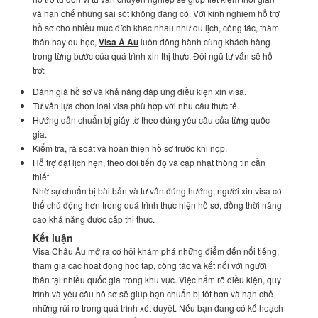
và hạn chế những sai sót không đáng có. Với kinh nghiệm hỗ trợ
hồ sơ cho nhiều mục đích khác nhau như du lịch, công tác, thăm
thân hay du học,
Visa Á Âu
luôn đồng hành cùng khách hàng
trong từng bước của quá trình xin thị thực. Đội ngũ tư vấn sẽ hỗ
trợ:
Đánh giá hồ sơ và khả năng đáp ứng điều kiện xin visa.
Tư vấn lựa chọn loại visa phù hợp với nhu cầu thực tế.
Hướng dẫn chuẩn bị giấy tờ theo đúng yêu cầu của từng quốc
gia.
Kiểm tra, rà soát và hoàn thiện hồ sơ trước khi nộp.
Hỗ trợ đặt lịch hẹn, theo dõi tiến độ và cập nhật thông tin cần
thiết.
Nhờ sự chuẩn bị bài bản và tư vấn đúng hướng, người xin visa có
thể chủ động hơn trong quá trình thực hiện hồ sơ, đồng thời nâng
cao khả năng được cấp thị thực.
Kết luận
Visa Châu Âu mở ra cơ hội khám phá những điểm đến nổi tiếng,
tham gia các hoạt động học tập, công tác và kết nối với người
thân tại nhiều quốc gia trong khu vực. Việc nắm rõ điều kiện, quy
trình và yêu cầu hồ sơ sẽ giúp bạn chuẩn bị tốt hơn và hạn chế
những rủi ro trong quá trình xét duyệt. Nếu bạn đang có kế hoạch