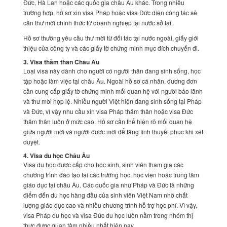
Đức, Hà Lan hoặc các quốc gia châu Âu khác. Trong nhiều
trường hợp, hồ sơ xin visa Pháp hoặc visa Đức diện công tác sẽ
cần thư mời chính thức từ doanh nghiệp tại nước sở tại.
Hồ sơ thường yêu cầu thư mời từ đối tác tại nước ngoài, giấy giới
thiệu của công ty và các giấy tờ chứng minh mục đích chuyến đi.
3. Visa thăm thân Châu Âu
Loại visa này dành cho người có người thân đang sinh sống, học
tập hoặc làm việc tại châu Âu. Ngoài hồ sơ cá nhân, đương đơn
cần cung cấp giấy tờ chứng minh mối quan hệ với người bảo lãnh
và thư mời hợp lệ. Nhiều người Việt hiện đang sinh sống tại Pháp
và Đức, vì vậy nhu cầu xin visa Pháp thăm thân hoặc visa Đức
thăm thân luôn ở mức cao. Hồ sơ cần thể hiện rõ mối quan hệ
giữa người mời và người được mời để tăng tính thuyết phục khi xét
duyệt.
4. Visa du học Châu Âu
Visa du học được cấp cho học sinh, sinh viên tham gia các
chương trình đào tạo tại các trường học, học viện hoặc trung tâm
giáo dục tại châu Âu. Các quốc gia như Pháp và Đức là những
điểm đến du học hàng đầu của sinh viên Việt Nam nhờ chất
lượng giáo dục cao và nhiều chương trình hỗ trợ học phí. Vì vậy,
visa Pháp du học và visa Đức du học luôn nằm trong nhóm thị
thực được quan tâm nhiều nhất hiện nay.