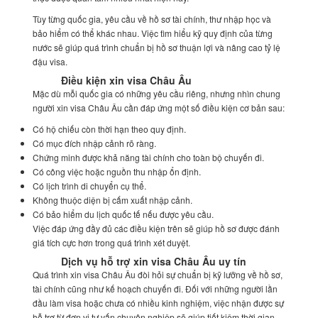
Tùy từng quốc gia, yêu cầu về hồ sơ tài chính, thư nhập học và
bảo hiểm có thể khác nhau. Việc tìm hiểu kỹ quy định của từng
nước sẽ giúp quá trình chuẩn bị hồ sơ thuận lợi và nâng cao tỷ lệ
đậu visa.
Điều kiện xin visa Châu Âu
Mặc dù mỗi quốc gia có những yêu cầu riêng, nhưng nhìn chung
người xin visa Châu Âu cần đáp ứng một số điều kiện cơ bản sau:
Có hộ chiếu còn thời hạn theo quy định.
Có mục đích nhập cảnh rõ ràng.
Chứng minh được khả năng tài chính cho toàn bộ chuyến đi.
Có công việc hoặc nguồn thu nhập ổn định.
Có lịch trình di chuyển cụ thể.
Không thuộc diện bị cấm xuất nhập cảnh.
Có bảo hiểm du lịch quốc tế nếu được yêu cầu.
Việc đáp ứng đầy đủ các điều kiện trên sẽ giúp hồ sơ được đánh
giá tích cực hơn trong quá trình xét duyệt.
Dịch vụ hỗ trợ xin visa Châu Âu uy tín
Quá trình xin visa Châu Âu đòi hỏi sự chuẩn bị kỹ lưỡng về hồ sơ,
tài chính cũng như kế hoạch chuyến đi. Đối với những người lần
đầu làm visa hoặc chưa có nhiều kinh nghiệm, việc nhận được sự
hỗ trợ từ đơn vị tư vấn chuyên nghiệp sẽ giúp tiết kiệm thời gian